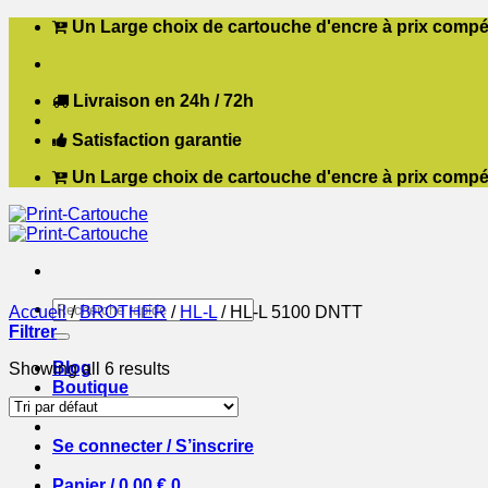
Passer
Un Large choix de cartouche d'encre à prix compét
au
contenu
Livraison en 24h / 72h
Satisfaction garantie
Un Large choix de cartouche d'encre à prix compét
Recherche
Accueil
/
BROTHER
/
HL-L
/
HL-L 5100 DNTT
pour :
Filtrer
Blog
Showing all 6 results
Boutique
Contact
Se connecter / S’inscrire
Panier /
0,00
€
0