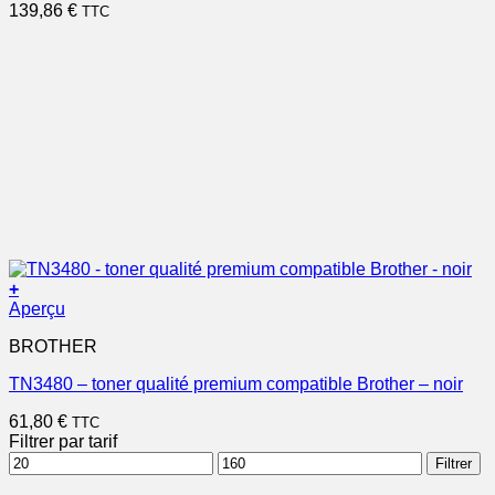
139,86
€
TTC
+
Aperçu
BROTHER
TN3480 – toner qualité premium compatible Brother – noir
61,80
€
TTC
Filtrer par tarif
Prix
Prix
Filtrer
min
max