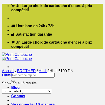
Passer
Un Large choix de cartouche d'encre à prix
au
compétitif
contenu
Livraison en 24h / 72h
Satisfaction garantie
Un Large choix de cartouche d'encre à prix
compétitif
Accueil
/
BROTHER
/
HL-L
/
HL-L 5100 DN
Recherche
Filtrer
pour :
Showing all 6 results
Blog
Boutique
Contact
Se connecter / S’inscrire