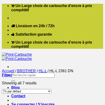
Passer
Un Large choix de cartouche d'encre à prix
au
compétitif
contenu
Livraison en 24h / 72h
Satisfaction garantie
Un Large choix de cartouche d'encre à prix
compétitif
Accueil
/
BROTHER
/
HL-L
/
HL-L 2361 DN
Recherche
Filtrer
pour :
Showing all 7 results
Blog
Boutique
Contact
Se connecter / S’inscrire