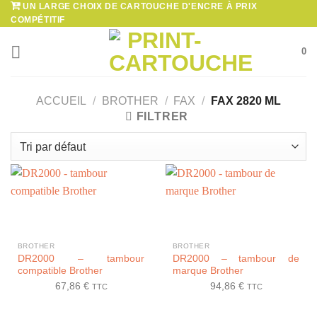
UN LARGE CHOIX DE CARTOUCHE D'ENCRE À PRIX
Passer
COMPÉTITIF
au
contenu
0
ACCUEIL
/
BROTHER
/
FAX
/
FAX 2820 ML
FILTRER
BROTHER
BROTHER
DR2000 – tambour
DR2000 – tambour de
compatible Brother
marque Brother
67,86
€
94,86
€
TTC
TTC