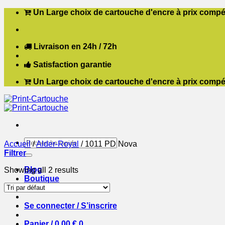
Passer
Un Large choix de cartouche d'encre à prix compét
au
contenu
Livraison en 24h / 72h
Satisfaction garantie
Un Large choix de cartouche d'encre à prix compét
Recherche
Accueil
/
Alder-Royal
/
1011 PD Nova
pour :
Filtrer
Blog
Showing all 2 results
Boutique
Contact
Se connecter / S’inscrire
Panier /
0,00
€
0